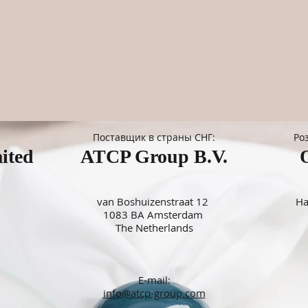
Поставщик в страны СНГ:
Ро
ited
ATCP Group B.V.
van Boshuizenstraat 12
На
1083 BA Amsterdam
The Netherlands
E-mail:
info@atcp-group.com