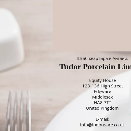
Штаб-квартира в Англии:
Tudor Porcelain Lim
Equity House
128-136 High Street
Edgware
Middlesex
HA8 7TT
United Kingdom
E-mail:
info@tudorware.co.uk