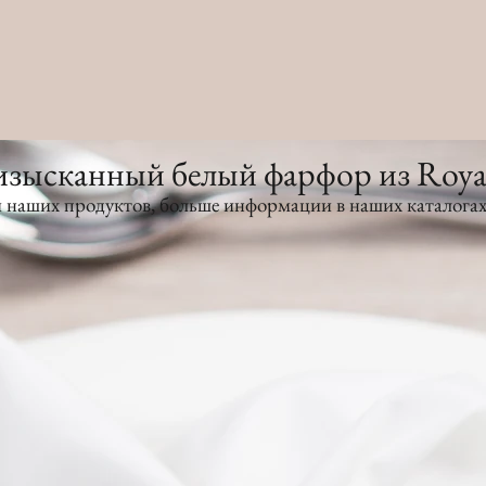
зысканный белый фарфор из Royal 
 наших продуктов, больше информации в наших каталогах