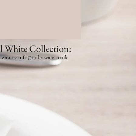
White Collection:
 или на
info@tudorware.co.uk